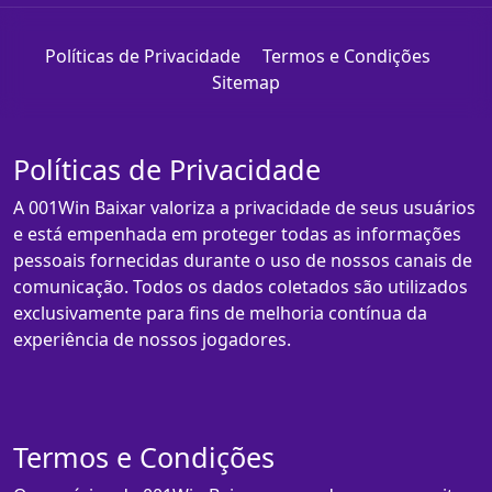
Políticas de Privacidade
Termos e Condições
Sitemap
Políticas de Privacidade
A 001Win Baixar valoriza a privacidade de seus usuários
e está empenhada em proteger todas as informações
pessoais fornecidas durante o uso de nossos canais de
comunicação. Todos os dados coletados são utilizados
exclusivamente para fins de melhoria contínua da
experiência de nossos jogadores.
Termos e Condições