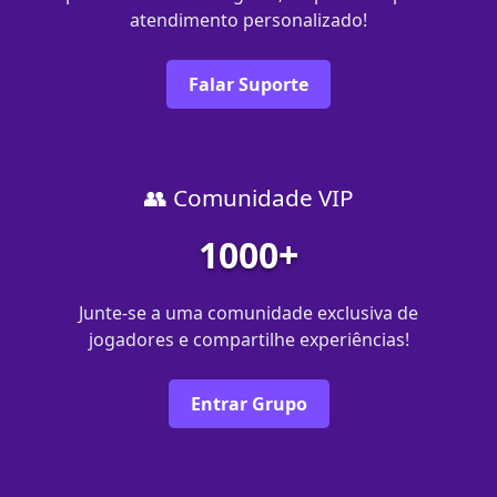
atendimento personalizado!
Falar Suporte
👥 Comunidade VIP
1000+
Junte-se a uma comunidade exclusiva de
jogadores e compartilhe experiências!
Entrar Grupo