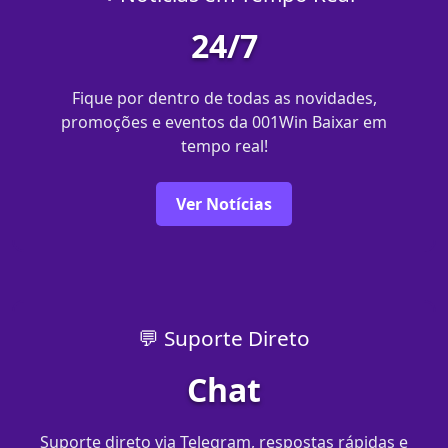
24/7
Fique por dentro de todas as novidades,
promoções e eventos da 001Win Baixar em
tempo real!
Ver Notícias
💬 Suporte Direto
Chat
Suporte direto via Telegram, respostas rápidas e