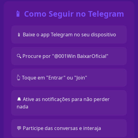
📱 Como Seguir no Telegram
📱 Baixe o app Telegram no seu dispositivo
🔍 Procure por "@001Win BaixarOficial"
👆 Toque em "Entrar" ou "Join"
🔔 Ative as notificações para não perder
nada
💬 Participe das conversas e interaja