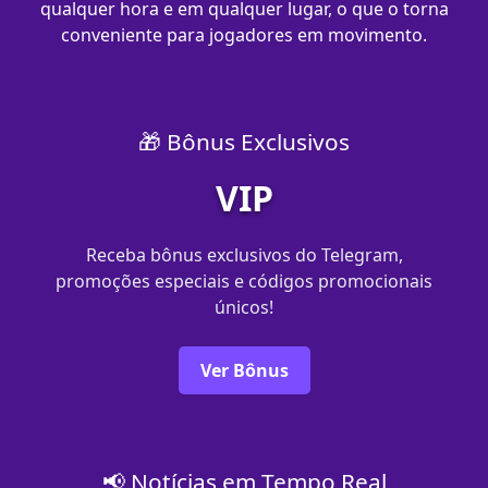
qualquer hora e em qualquer lugar, o que o torna
conveniente para jogadores em movimento.
🎁 Bônus Exclusivos
VIP
Receba bônus exclusivos do Telegram,
promoções especiais e códigos promocionais
únicos!
Ver Bônus
📢 Notícias em Tempo Real