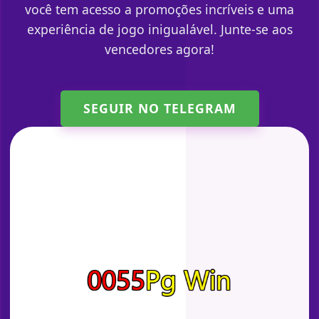
você tem acesso a promoções incríveis e uma
experiência de jogo inigualável. Junte-se aos
vencedores agora!
SEGUIR NO TELEGRAM