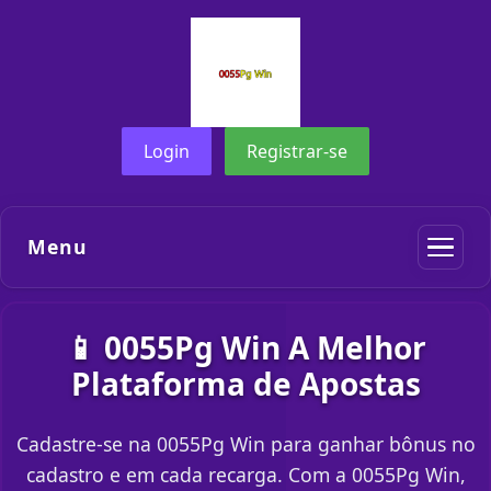
Login
Registrar-se
Menu
📱 0055Pg Win A Melhor
Plataforma de Apostas
Cadastre-se na 0055Pg Win para ganhar bônus no
cadastro e em cada recarga. Com a 0055Pg Win,