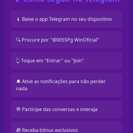
📱 Baixe o app Telegram no seu dispositivo
🔍 Procure por "@0055Pg WinOficial"
👆 Toque em "Entrar" ou "Join"
🔔 Ative as notificações para não perder
nada
💬 Participe das conversas e interaja
🎁 Receba bônus exclusivos