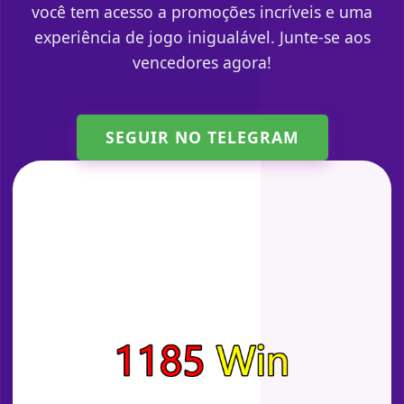
você tem acesso a promoções incríveis e uma
experiência de jogo inigualável. Junte-se aos
vencedores agora!
SEGUIR NO TELEGRAM