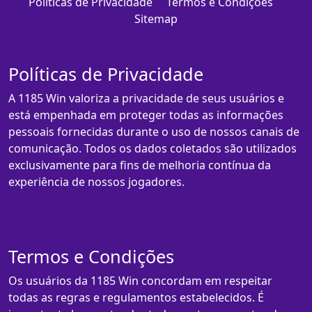
Políticas de Privacidade
Termos e Condições
Sitemap
Políticas de Privacidade
A 1185 Win valoriza a privacidade de seus usuários e
está empenhada em proteger todas as informações
pessoais fornecidas durante o uso de nossos canais de
comunicação. Todos os dados coletados são utilizados
exclusivamente para fins de melhoria contínua da
experiência de nossos jogadores.
Termos e Condições
Os usuários da 1185 Win concordam em respeitar
todas as regras e regulamentos estabelecidos. É