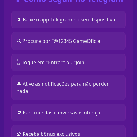
📱 Baixe o app Telegram no seu dispositivo
🔍 Procure por "@12345 GameOficial"
👆 Toque em "Entrar" ou "Join"
🔔 Ative as notificações para não perder
nada
💬 Participe das conversas e interaja
🎁 Receba bônus exclusivos