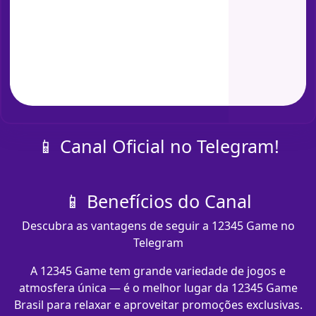
📱 Canal Oficial no Telegram!
📱 Benefícios do Canal
Descubra as vantagens de seguir a 12345 Game no
Telegram
A 12345 Game tem grande variedade de jogos e
atmosfera única — é o melhor lugar da 12345 Game
Brasil para relaxar e aproveitar promoções exclusivas.