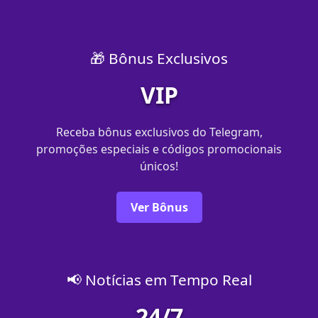
🎁 Bônus Exclusivos
VIP
Receba bônus exclusivos do Telegram,
promoções especiais e códigos promocionais
únicos!
Ver Bônus
📢 Notícias em Tempo Real
24/7