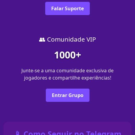
Falar Suporte
👥 Comunidade VIP
1000+
Junte-se a uma comunidade exclusiva de
jogadores e compartilhe experiências!
Entrar Grupo
📱 Como Seguir no Telegram