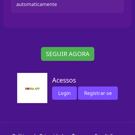
automaticamente
SEGUIR AGORA
Acessos
Login
Registrar-se