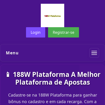
Login
Registrar-se
Menu
📱 188W Plataforma A Melhor
Plataforma de Apostas
Cadastre-se na 188W Plataforma para ganhar
bônus no cadastro e em cada recarga. Com a