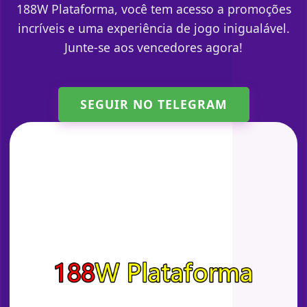
188W Plataforma, você tem acesso a promoções
incríveis e uma experiência de jogo inigualável.
Junte-se aos vencedores agora!
SEGUIR NO TELEGRAM