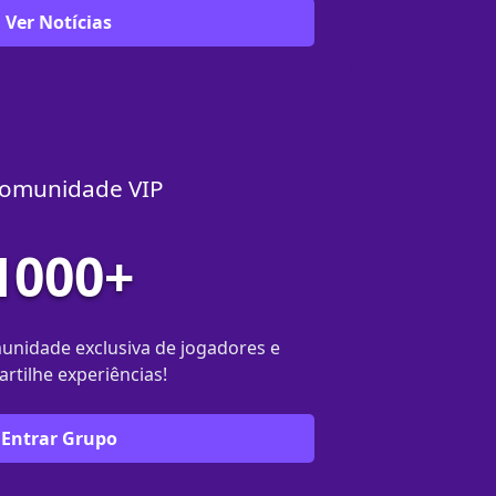
Ver Notícias
Comunidade VIP
1000+
unidade exclusiva de jogadores e
rtilhe experiências!
Entrar Grupo