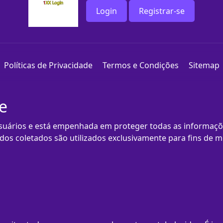
Login
Registrar-se
Políticas de Privacidade
Termos e Condições
Sitemap
de
 usuários e está empenhada em proteger todas as informaçõ
os coletados são utilizados exclusivamente para fins de m