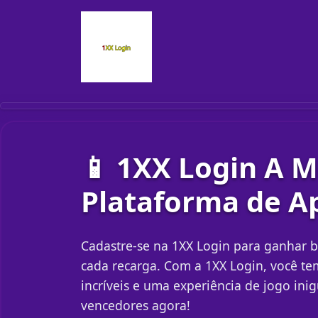
📱 1XX Login A 
Plataforma de A
Cadastre-se na 1XX Login para ganhar 
cada recarga. Com a 1XX Login, você t
incríveis e uma experiência de jogo inig
vencedores agora!