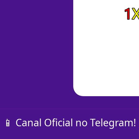
📱 Canal Oficial no Telegram!