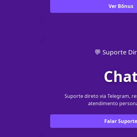
Ver Bônus
💬 Suporte Di
Cha
Suporte direto via Telegram, r
atendimento persona
Falar Suport