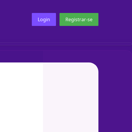
Login
Registrar-se