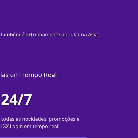
il também é extremamente popular na Ásia,
cias em Tempo Real
24/7
e todas as novidades, promoções e
 1XX Login em tempo real!