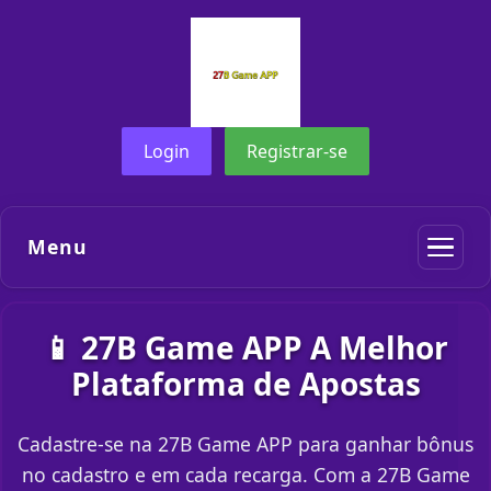
Login
Registrar-se
Menu
📱 27B Game APP A Melhor
Plataforma de Apostas
Cadastre-se na 27B Game APP para ganhar bônus
no cadastro e em cada recarga. Com a 27B Game