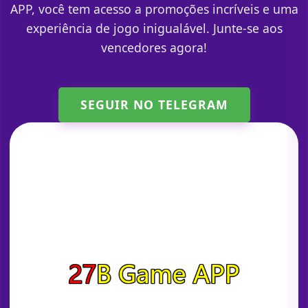
APP, você tem acesso a promoções incríveis e uma
experiência de jogo inigualável. Junte-se aos
vencedores agora!
SEGUIR NO TELEGRAM