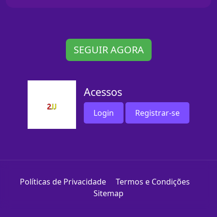
SEGUIR AGORA
Acessos
Login
Registrar-se
Políticas de Privacidade
Termos e Condições
Sitemap