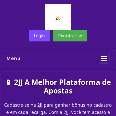
Login
Registrar-se
Menu
📱 2JJ A Melhor Plataforma de
Apostas
Cadastre-se na 2JJ para ganhar bônus no cadastro
e em cada recarga. Com a 2JJ, você tem acesso a