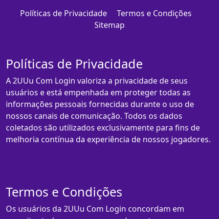
Políticas de Privacidade
Termos e Condições
Sitemap
Políticas de Privacidade
A 2UUu Com Login valoriza a privacidade de seus
usuários e está empenhada em proteger todas as
informações pessoais fornecidas durante o uso de
nossos canais de comunicação. Todos os dados
coletados são utilizados exclusivamente para fins de
melhoria contínua da experiência de nossos jogadores.
Termos e Condições
Os usuários da 2UUu Com Login concordam em