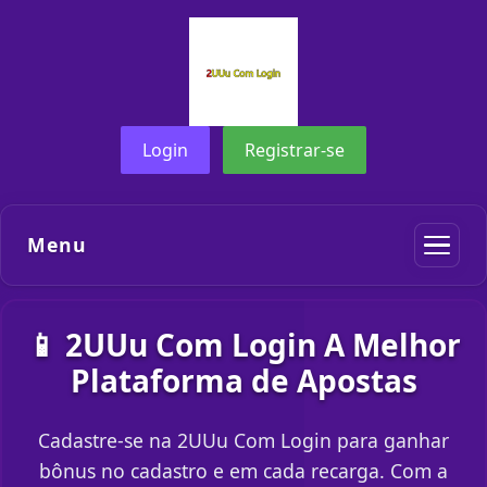
Login
Registrar-se
Menu
📱 2UUu Com Login A Melhor
Plataforma de Apostas
Cadastre-se na 2UUu Com Login para ganhar
bônus no cadastro e em cada recarga. Com a