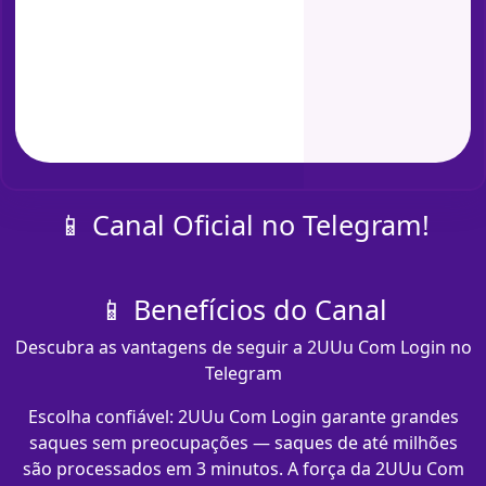
📱 Canal Oficial no Telegram!
📱 Benefícios do Canal
Descubra as vantagens de seguir a 2UUu Com Login no
Telegram
Escolha confiável: 2UUu Com Login garante grandes
saques sem preocupações — saques de até milhões
são processados em 3 minutos. A força da 2UUu Com