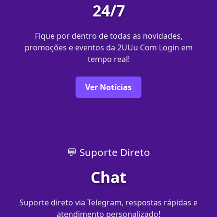
24/7
Fique por dentro de todas as novidades,
promoções e eventos da 2UUu Com Login em
tempo real!
Ver Notícias
💬 Suporte Direto
Chat
Suporte direto via Telegram, respostas rápidas e
atendimento personalizado!