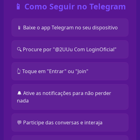
📱 Como Seguir no Telegram
📱 Baixe o app Telegram no seu dispositivo
🔍 Procure por "@2UUu Com LoginOficial"
👆 Toque em "Entrar" ou "Join"
🔔 Ative as notificações para não perder
nada
💬 Participe das conversas e interaja