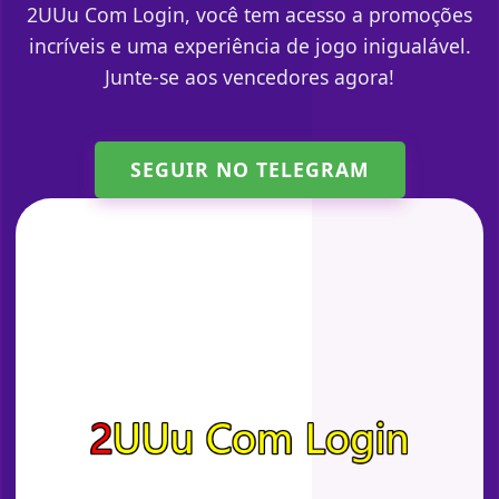
2UUu Com Login, você tem acesso a promoções
incríveis e uma experiência de jogo inigualável.
Junte-se aos vencedores agora!
SEGUIR NO TELEGRAM