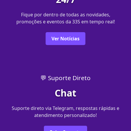
Fique por dentro de todas as novidades,
promoções e eventos da 33S em tempo real!
Ver Notícias
💬 Suporte Direto
Chat
Suporte direto via Telegram, respostas rápidas e
atendimento personalizado!