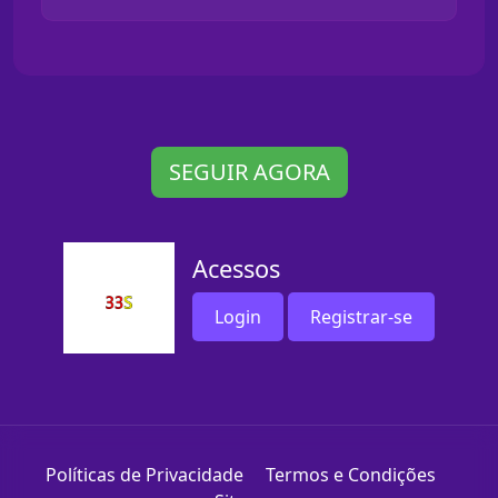
SEGUIR AGORA
Acessos
Login
Registrar-se
Políticas de Privacidade
Termos e Condições