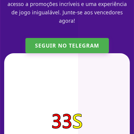
acesso a promoções incríveis e uma experiência
de jogo inigualável. Junte-se aos vencedores
agora!
SEGUIR NO TELEGRAM