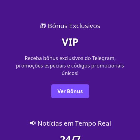
🎁 Bônus Exclusivos
VIP
Receba bônus exclusivos do Telegram,
promoções especiais e códigos promocionais
únicos!
Ver Bônus
📢 Notícias em Tempo Real
24/7