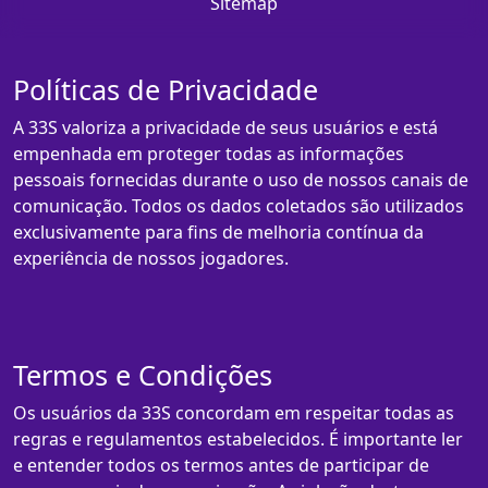
Sitemap
Políticas de Privacidade
A 33S valoriza a privacidade de seus usuários e está
empenhada em proteger todas as informações
pessoais fornecidas durante o uso de nossos canais de
comunicação. Todos os dados coletados são utilizados
exclusivamente para fins de melhoria contínua da
experiência de nossos jogadores.
Termos e Condições
Os usuários da 33S concordam em respeitar todas as
regras e regulamentos estabelecidos. É importante ler
e entender todos os termos antes de participar de