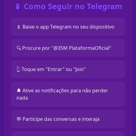
📱 Como Seguir no Telegram
📱 Baixe o app Telegram no seu dispositivo
🔍 Procure por "@35M PlataformaOficial"
👆 Toque em "Entrar" ou "Join"
🔔 Ative as notificações para não perder
nada
💬 Participe das conversas e interaja