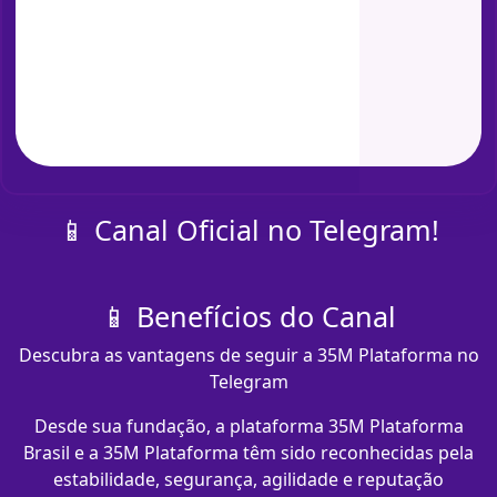
📱 Canal Oficial no Telegram!
📱 Benefícios do Canal
Descubra as vantagens de seguir a 35M Plataforma no
Telegram
Desde sua fundação, a plataforma 35M Plataforma
Brasil e a 35M Plataforma têm sido reconhecidas pela
estabilidade, segurança, agilidade e reputação