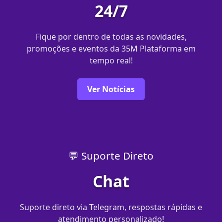
24/7
Fique por dentro de todas as novidades,
promoções e eventos da 35M Plataforma em
tempo real!
Ver Notícias
💬 Suporte Direto
Chat
Suporte direto via Telegram, respostas rápidas e
atendimento personalizado!