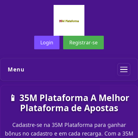
Login
Registrar-se
Menu
📱 35M Plataforma A Melhor
Plataforma de Apostas
Cadastre-se na 35M Plataforma para ganhar
bônus no cadastro e em cada recarga. Com a 35M