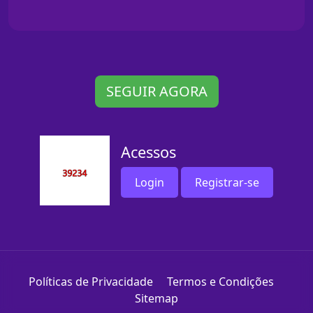
SEGUIR AGORA
Acessos
Login
Registrar-se
Políticas de Privacidade
Termos e Condições
Sitemap