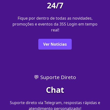
24/7
Fique por dentro de todas as novidades,
promoções e eventos da 3SS Login em tempo
real!
Ver Notícias
💬 Suporte Direto
Chat
Suporte direto via Telegram, respostas rápidas e
atendimento personalizado!