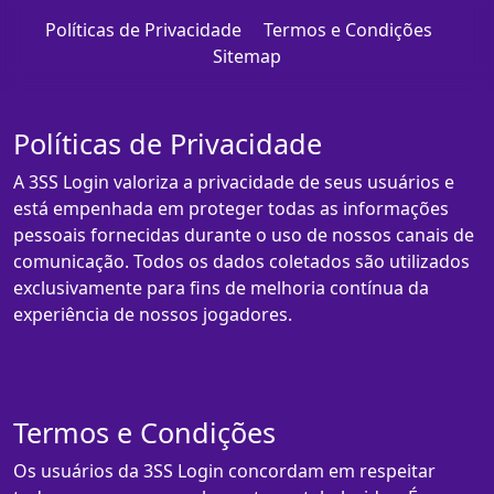
Políticas de Privacidade
Termos e Condições
Sitemap
Políticas de Privacidade
A 3SS Login valoriza a privacidade de seus usuários e
está empenhada em proteger todas as informações
pessoais fornecidas durante o uso de nossos canais de
comunicação. Todos os dados coletados são utilizados
exclusivamente para fins de melhoria contínua da
experiência de nossos jogadores.
Termos e Condições
Os usuários da 3SS Login concordam em respeitar