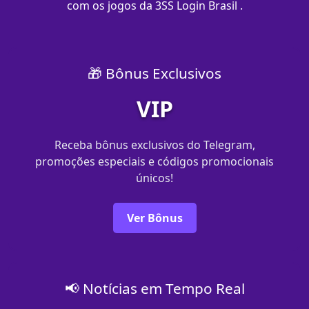
com os jogos da 3SS Login Brasil .
🎁 Bônus Exclusivos
VIP
Receba bônus exclusivos do Telegram,
promoções especiais e códigos promocionais
únicos!
Ver Bônus
📢 Notícias em Tempo Real