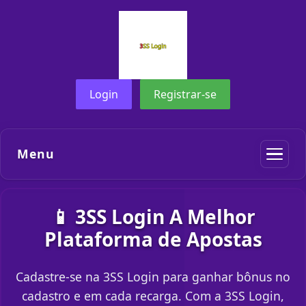
Login
Registrar-se
Menu
📱 3SS Login A Melhor
Plataforma de Apostas
Cadastre-se na 3SS Login para ganhar bônus no
cadastro e em cada recarga. Com a 3SS Login,