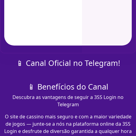
📱 Canal Oficial no Telegram!
📱 Benefícios do Canal
Descubra as vantagens de seguir a 3SS Login no
Telegram
O site de cassino mais seguro e com a maior variedade
de jogos — junte-se a nós na plataforma online da 3SS
Login e desfrute de diversão garantida a qualquer hora