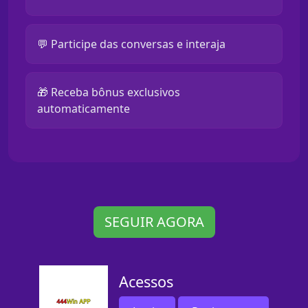
💬 Participe das conversas e interaja
🎁 Receba bônus exclusivos
automaticamente
SEGUIR AGORA
Acessos