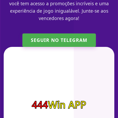
você tem acesso a promoções incríveis e uma
experiência de jogo inigualável. Junte-se aos
vencedores agora!
SEGUIR NO TELEGRAM