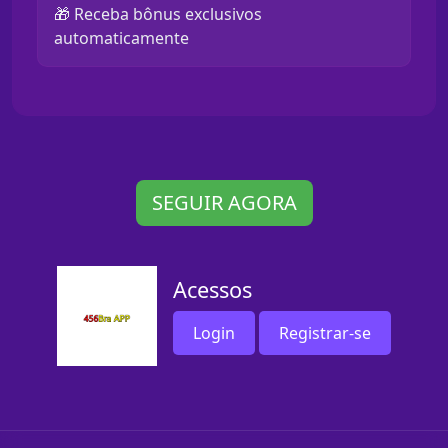
🎁 Receba bônus exclusivos
automaticamente
SEGUIR AGORA
Acessos
Login
Registrar-se