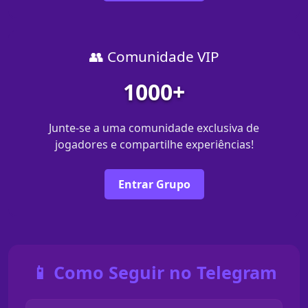
👥 Comunidade VIP
1000+
Junte-se a uma comunidade exclusiva de
jogadores e compartilhe experiências!
Entrar Grupo
📱 Como Seguir no Telegram