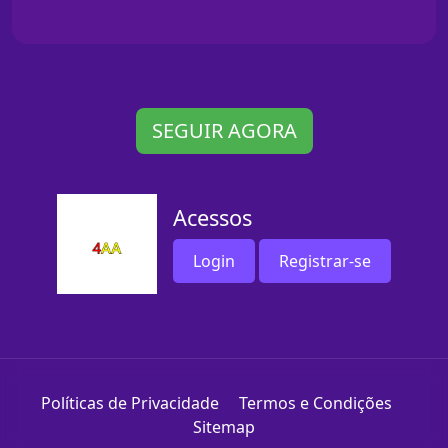
SEGUIR AGORA
Acessos
Login
Registrar-se
Políticas de Privacidade
Termos e Condições
Sitemap