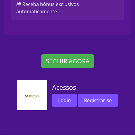
🎁 Receba bônus exclusivos
automaticamente
SEGUIR AGORA
Acessos
Login
Registrar-se