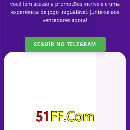
você tem acesso a promoções incríveis e uma
experiência de jogo inigualável. Junte-se aos
vencedores agora!
SEGUIR NO TELEGRAM