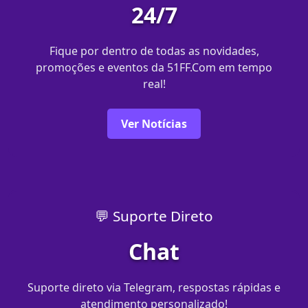
24/7
Fique por dentro de todas as novidades,
promoções e eventos da 51FF.Com em tempo
real!
Ver Notícias
💬 Suporte Direto
Chat
Suporte direto via Telegram, respostas rápidas e
atendimento personalizado!