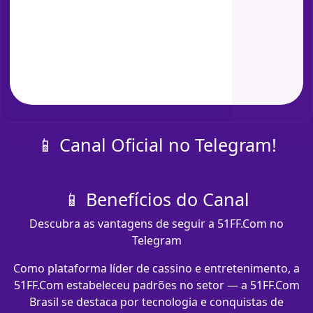
📱 Canal Oficial no Telegram!
📱 Benefícios do Canal
Descubra as vantagens de seguir a 51FF.Com no
Telegram
Como plataforma líder de cassino e entretenimento, a
51FF.Com estabeleceu padrões no setor — a 51FF.Com
Brasil se destaca por tecnologia e conquistas de