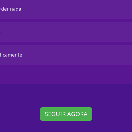
erder nada
a
aticamente
SEGUIR AGORA