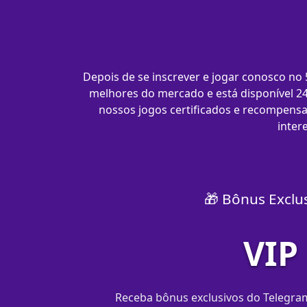
Depois de se inscrever e jogar conosco no
melhores do mercado e está disponível 24
nossos jogos certificados e recompens
inter
🎁 Bônus Exclu
VIP
Receba bônus exclusivos do Telegra