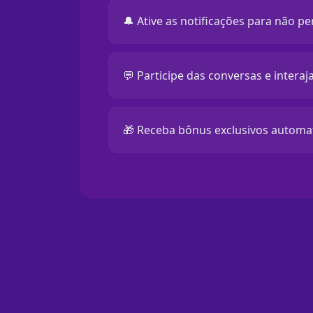
🔔 Ative as notificações para não p
💬 Participe das conversas e interaj
🎁 Receba bônus exclusivos autom