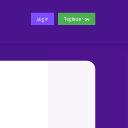
Login
Registrar-se