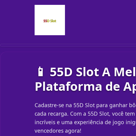
📱 55D Slot A Me
Plataforma de A
Cadastre-se na 55D Slot para ganhar b
cada recarga. Com a 55D Slot, você te
incríveis e uma experiência de jogo inig
vencedores agora!