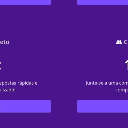
reto
👥 
t
espostas rápidas e
Junte-se a uma com
lizado!
compa
e