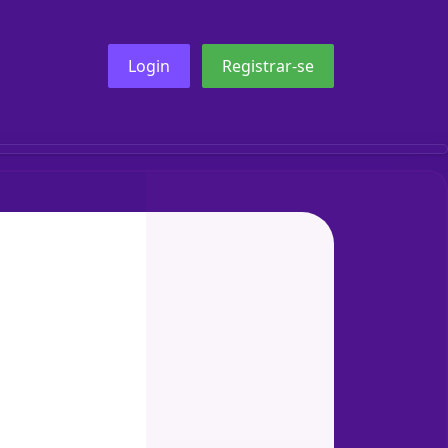
Login
Registrar-se