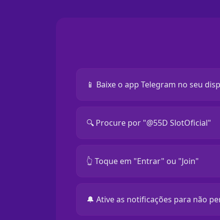
📱 Baixe o app Telegram no seu disp
🔍 Procure por "@55D SlotOficial"
👆 Toque em "Entrar" ou "Join"
🔔 Ative as notificações para não p