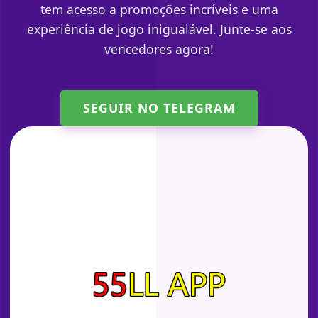
tem acesso a promoções incríveis e uma
experiência de jogo inigualável. Junte-se aos
vencedores agora!
SEGUIR NO TELEGRAM