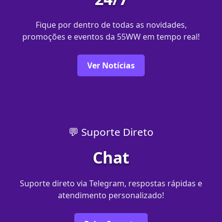
Fique por dentro de todas as novidades,
promoções e eventos da 55WW em tempo real!
Ver Notícias
💬 Suporte Direto
Chat
Suporte direto via Telegram, respostas rápidas e
atendimento personalizado!