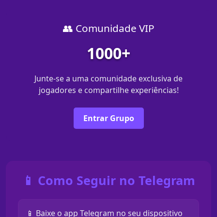
👥 Comunidade VIP
1000+
Junte-se a uma comunidade exclusiva de
jogadores e compartilhe experiências!
Entrar Grupo
📱 Como Seguir no Telegram
📱 Baixe o app Telegram no seu dispositivo