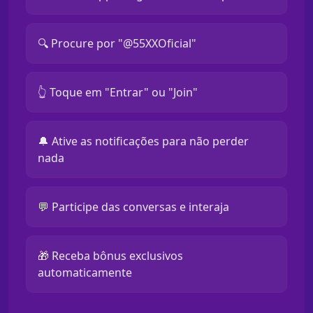
🔍 Procure por "@55XXOficial"
👆 Toque em "Entrar" ou "Join"
🔔 Ative as notificações para não perder
nada
💬 Participe das conversas e interaja
🎁 Receba bônus exclusivos
automaticamente