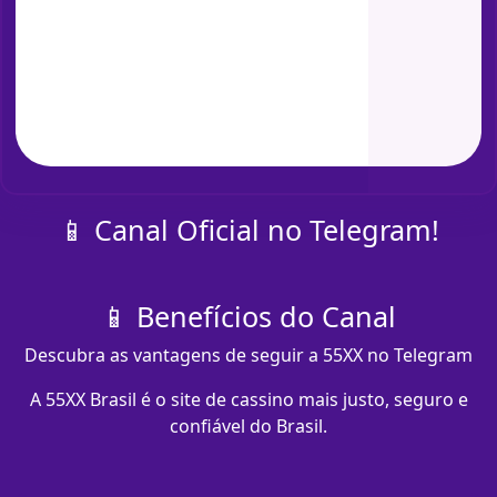
📱 Canal Oficial no Telegram!
📱 Benefícios do Canal
Descubra as vantagens de seguir a 55XX no Telegram
A 55XX Brasil é o site de cassino mais justo, seguro e
confiável do Brasil.