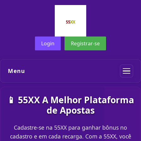
Login
Registrar-se
Menu
📱 55XX A Melhor Plataforma
de Apostas
Cadastre-se na 55XX para ganhar bônus no
cadastro e em cada recarga. Com a 55XX, você