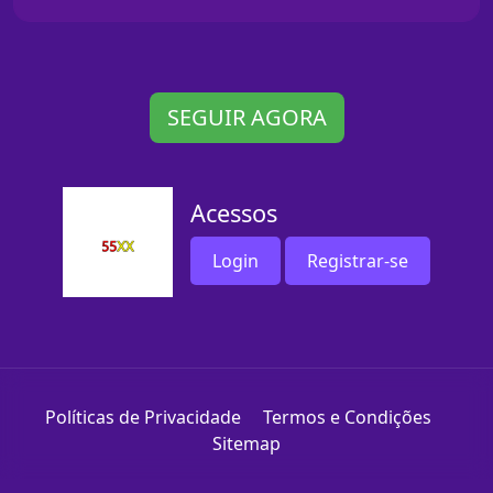
SEGUIR AGORA
Acessos
Login
Registrar-se
Políticas de Privacidade
Termos e Condições
Sitemap