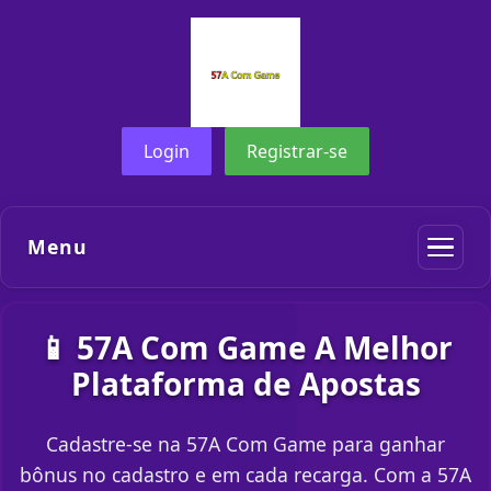
Login
Registrar-se
Menu
📱 57A Com Game A Melhor
Plataforma de Apostas
Cadastre-se na 57A Com Game para ganhar
bônus no cadastro e em cada recarga. Com a 57A