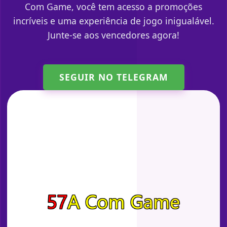
Com Game, você tem acesso a promoções
incríveis e uma experiência de jogo inigualável.
Junte-se aos vencedores agora!
SEGUIR NO TELEGRAM