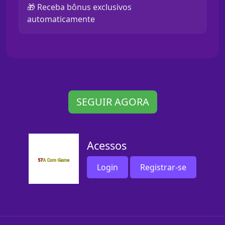
🎁 Receba bônus exclusivos
automaticamente
SEGUIR AGORA
Acessos
Login
Registrar-se