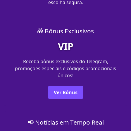
escolha segura.
🎁 Bônus Exclusivos
VIP
Receba bônus exclusivos do Telegram,
promoções especiais e códigos promocionais
únicos!
Ver Bônus
📢 Notícias em Tempo Real