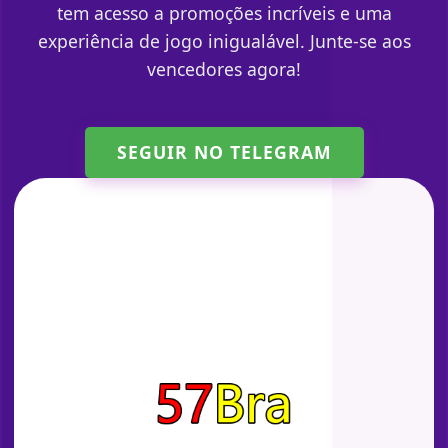
tem acesso a promoções incríveis e uma
experiência de jogo inigualável. Junte-se aos
vencedores agora!
SEGUIR NO TELEGRAM