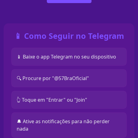
📱 Como Seguir no Telegram
📱 Baixe o app Telegram no seu dispositivo
🔍 Procure por "@57BraOficial"
👆 Toque em "Entrar" ou "Join"
🔔 Ative as notificações para não perder
nada