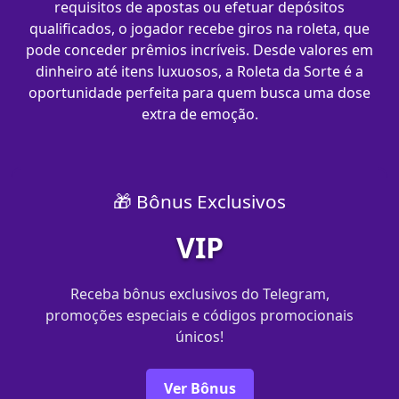
requisitos de apostas ou efetuar depósitos
qualificados, o jogador recebe giros na roleta, que
pode conceder prêmios incríveis. Desde valores em
dinheiro até itens luxuosos, a Roleta da Sorte é a
oportunidade perfeita para quem busca uma dose
extra de emoção.
🎁 Bônus Exclusivos
VIP
Receba bônus exclusivos do Telegram,
promoções especiais e códigos promocionais
únicos!
Ver Bônus