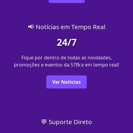
📢 Notícias em Tempo Real
24/7
Fique por dentro de todas as novidades,
promoções e eventos da 57Bra em tempo real!
Ver Notícias
💬 Suporte Direto