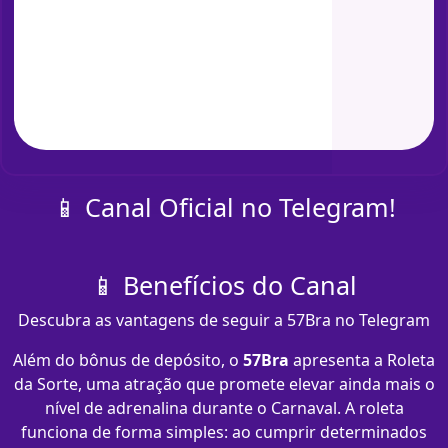
📱 Canal Oficial no Telegram!
📱 Benefícios do Canal
Descubra as vantagens de seguir a 57Bra no Telegram
Além do bônus de depósito, o
57Bra
apresenta a Roleta
da Sorte, uma atração que promete elevar ainda mais o
nível de adrenalina durante o Carnaval. A roleta
funciona de forma simples: ao cumprir determinados