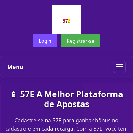
Login
Registrar-se
Menu
📱 57E A Melhor Plataforma
de Apostas
Cadastre-se na 57E para ganhar bônus no
cadastro e em cada recarga. Com a 57E, você tem