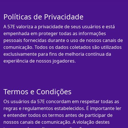
Políticas de Privacidade
A 57E valoriza a privacidade de seus usuários e está
empenhada em proteger todas as informações
pessoais fornecidas durante o uso de nossos canais de
comunicação. Todos os dados coletados são utilizados
exclusivamente para fins de melhoria contínua da
experiência de nossos jogadores.
Termos e Condições
Os usuários da 57E concordam em respeitar todas as
regras e regulamentos estabelecidos. É importante ler
e entender todos os termos antes de participar de
nossos canais de comunicação. A violação destes