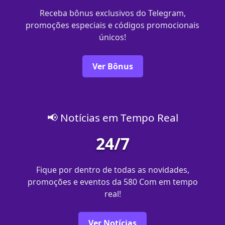
Receba bônus exclusivos do Telegram,
promoções especiais e códigos promocionais
únicos!
Ver Bônus
📢 Notícias em Tempo Real
24/7
Fique por dentro de todas as novidades,
promoções e eventos da 580 Com em tempo
real!
Ver Notícias