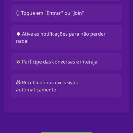
👆 Toque em "Entrar" ou "Join"
🔔 Ative as notificações para não perder
nada
💬 Participe das conversas e interaja
🎁 Receba bônus exclusivos
automaticamente