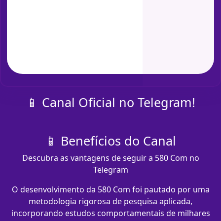
📱 Canal Oficial no Telegram!
📱 Benefícios do Canal
Descubra as vantagens de seguir a 580 Com no
Telegram
O desenvolvimento da 580 Com foi pautado por uma
metodologia rigorosa de pesquisa aplicada,
incorporando estudos comportamentais de milhares