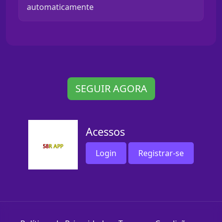
automaticamente
SEGUIR AGORA
Acessos
Login
Registrar-se