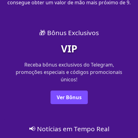
consegue obter um valor de mão mais próximo de 9.
🎁 Bônus Exclusivos
VIP
Receba bônus exclusivos do Telegram,
promoções especiais e códigos promocionais
únicos!
Ver Bônus
📢 Notícias em Tempo Real