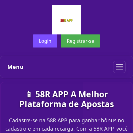
Login
Registrar-se
Menu
📱 58R APP A Melhor
Plataforma de Apostas
Cadastre-se na 58R APP para ganhar bônus no
cadastro e em cada recarga. Com a 58R APP, você