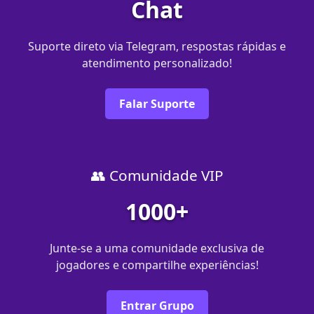
Chat
Suporte direto via Telegram, respostas rápidas e
atendimento personalizado!
Falar Suporte
👥 Comunidade VIP
1000+
Junte-se a uma comunidade exclusiva de
jogadores e compartilhe experiências!
Entrar Grupo