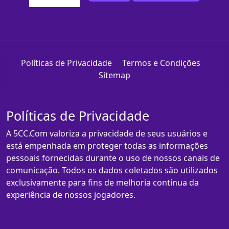
Políticas de Privacidade
Termos e Condições
Sitemap
Políticas de Privacidade
A 5CC.Com valoriza a privacidade de seus usuários e
está empenhada em proteger todas as informações
pessoais fornecidas durante o uso de nossos canais de
comunicação. Todos os dados coletados são utilizados
exclusivamente para fins de melhoria contínua da
experiência de nossos jogadores.