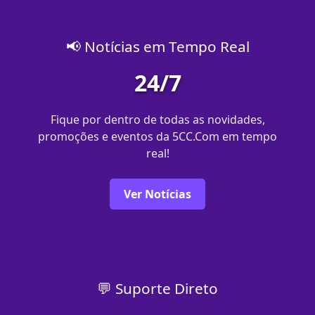
📢 Notícias em Tempo Real
24/7
Fique por dentro de todas as novidades,
promoções e eventos da 5CC.Com em tempo
real!
Ver Notícias
💬 Suporte Direto