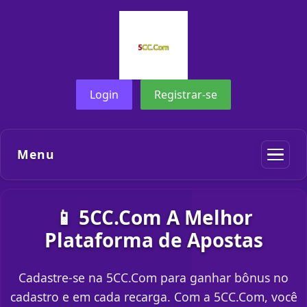
Login
Registrar-se
Menu
📱 5CC.Com A Melhor
Plataforma de Apostas
Cadastre-se na 5CC.Com para ganhar bônus no
cadastro e em cada recarga. Com a 5CC.Com, você