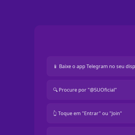
📱 Baixe o app Telegram no seu disp
🔍 Procure por "@5UOficial"
👆 Toque em "Entrar" ou "Join"