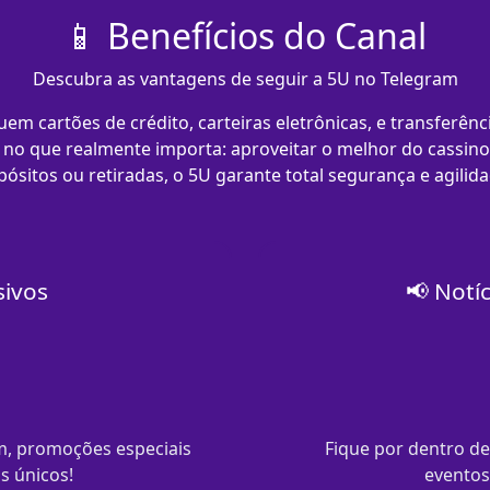
📱 Benefícios do Canal
Descubra as vantagens de seguir a 5U no Telegram
m cartões de crédito, carteiras eletrônicas, e transferên
o que realmente importa: aproveitar o melhor do cassino on
pósitos ou retiradas, o 5U garante total segurança e agilida
sivos
📢 Notí
m, promoções especiais
Fique por dentro d
s únicos!
eventos