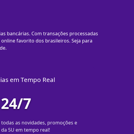
cias bancárias. Com transações processadas
line favorito dos brasileiros. Seja para
de.
cias em Tempo Real
24/7
e todas as novidades, promoções e
 da 5U em tempo real!