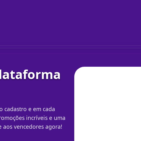
Plataforma
o cadastro e em cada
romoções incríveis e uma
se aos vencedores agora!