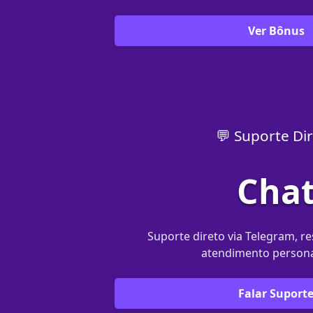
Ver Bônus
💬 Suporte Di
Cha
Suporte direto via Telegram, r
atendimento persona
Falar Suport