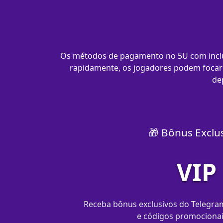
Os métodos de pagamento no 5U com​ inclue
rapidamente, os jogadores podem focar n
de
🎁 Bônus Exclu
VIP
Receba bônus exclusivos do Telegra
e códigos promocionai