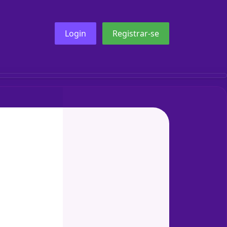
Login
Registrar-se