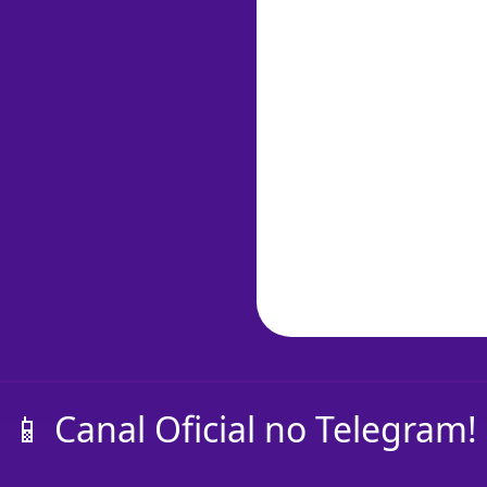
📱 Canal Oficial no Telegram!