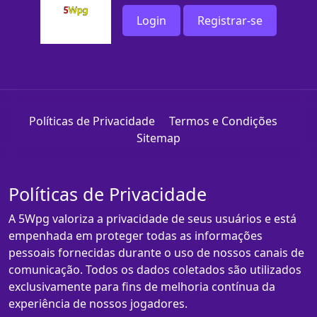
Login
Registrar-se
Políticas de Privacidade
Termos e Condições
Sitemap
Políticas de Privacidade
A 5Wpg valoriza a privacidade de seus usuários e está
empenhada em proteger todas as informações
pessoais fornecidas durante o uso de nossos canais de
comunicação. Todos os dados coletados são utilizados
exclusivamente para fins de melhoria contínua da
experiência de nossos jogadores.