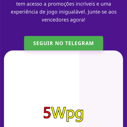
tem acesso a promoções incríveis e uma
experiência de jogo inigualável. Junte-se aos
vencedores agora!
SEGUIR NO TELEGRAM