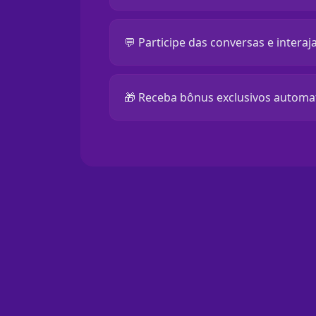
💬 Participe das conversas e interaj
🎁 Receba bônus exclusivos autom