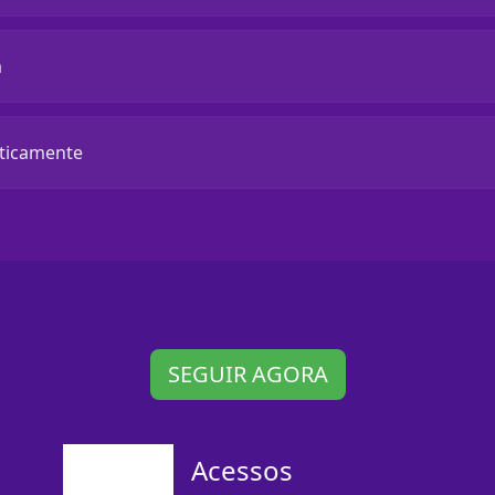
a
aticamente
SEGUIR AGORA
Acessos