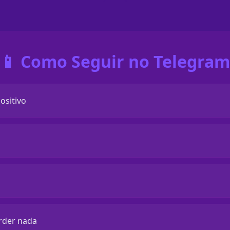
📱 Como Seguir no Telegram
ositivo
erder nada