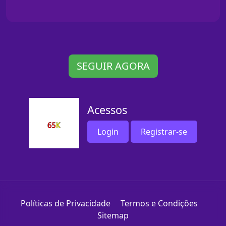
SEGUIR AGORA
Acessos
Login
Registrar-se
Políticas de Privacidade
Termos e Condições
Sitemap