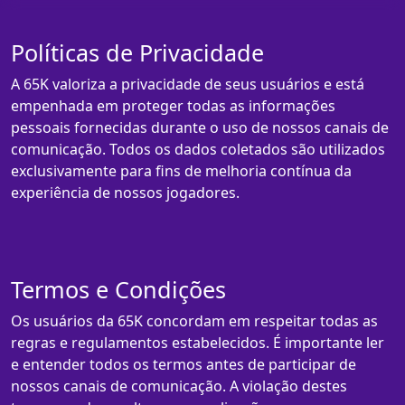
Políticas de Privacidade
A 65K valoriza a privacidade de seus usuários e está
empenhada em proteger todas as informações
pessoais fornecidas durante o uso de nossos canais de
comunicação. Todos os dados coletados são utilizados
exclusivamente para fins de melhoria contínua da
experiência de nossos jogadores.
Termos e Condições
Os usuários da 65K concordam em respeitar todas as
regras e regulamentos estabelecidos. É importante ler
e entender todos os termos antes de participar de
nossos canais de comunicação. A violação destes