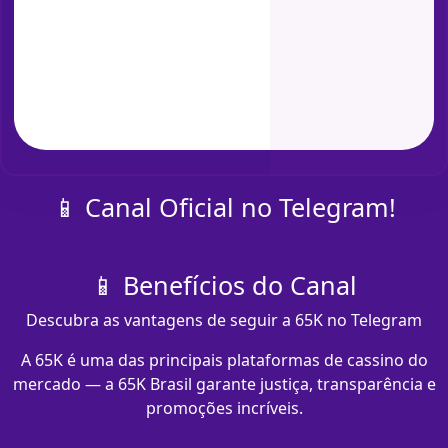
📱 Canal Oficial no Telegram!
📱 Benefícios do Canal
Descubra as vantagens de seguir a 65K no Telegram
A 65K é uma das principais plataformas de cassino do
mercado — a 65K Brasil garante justiça, transparência e
promoções incríveis.