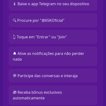
📱 Baixe o app Telegram no seu dispositivo
🔍 Procure por "@65KOficial"
👆 Toque em "Entrar" ou "Join"
🔔 Ative as notificações para não perder
nada
💬 Participe das conversas e interaja
🎁 Receba bônus exclusivos
automaticamente