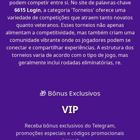
podem competir entre si. No site de palavras-chave
6615 Login
, a categoria 'Torneios' oferece uma
variedade de competições que atraem tanto novatos
quanto veteranos. Esses torneios não apenas
alimentam a competitividade, mas também criam uma
comunidade vibrante onde os jogadores podem se
conectar e compartilhar experiências. A estrutura dos
torneios varia de acordo com o tipo de jogo, mas
geralmente inclui rodadas eliminatórias, re.
🎁 Bônus Exclusivos
VIP
Receba bônus exclusivos do Telegram,
promoções especiais e códigos promocionais