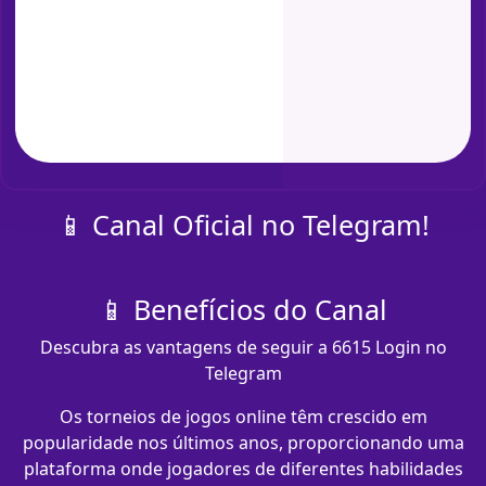
📱 Canal Oficial no Telegram!
📱 Benefícios do Canal
Descubra as vantagens de seguir a 6615 Login no
Telegram
Os torneios de jogos online têm crescido em
popularidade nos últimos anos, proporcionando uma
plataforma onde jogadores de diferentes habilidades