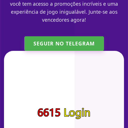
você tem acesso a promoções incríveis e uma
experiência de jogo inigualável. Junte-se aos
vencedores agora!
SEGUIR NO TELEGRAM