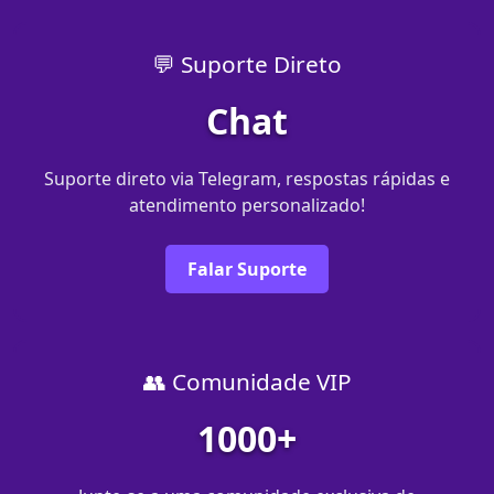
💬 Suporte Direto
Chat
Suporte direto via Telegram, respostas rápidas e
atendimento personalizado!
Falar Suporte
👥 Comunidade VIP
1000+