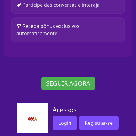
💬 Participe das conversas e interaja
🎁 Receba bônus exclusivos
automaticamente
SEGUIR AGORA
Acessos
Login
Registrar-se