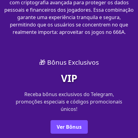
com criptografia avançada para proteger os dados
pessoais e financeiros dos jogadores. Essa combinação
garante uma experiência tranquila e segura,
permitindo que os usuários se concentrem no que
realmente importa: aproveitar os jogos no 666A.
🎁 Bônus Exclusivos
VIP
Receba bônus exclusivos do Telegram,
promoções especiais e códigos promocionais
únicos!
Ver Bônus