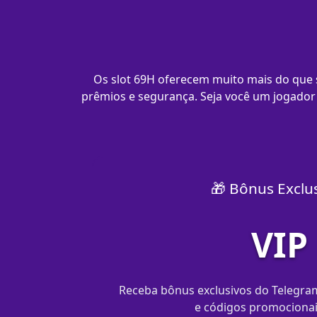
Os slot 69H oferecem muito mais do que s
prêmios e segurança. Seja você um jogador 
🎁 Bônus Exclu
VIP
Receba bônus exclusivos do Telegra
e códigos promocionai