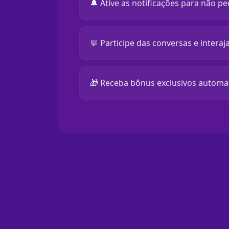
🔔 Ative as notificações para não p
💬 Participe das conversas e interaj
🎁 Receba bônus exclusivos autom