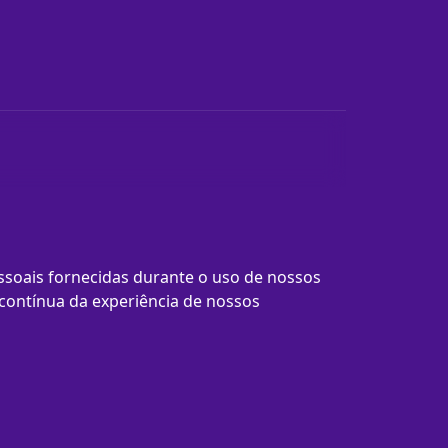
ssoais fornecidas durante o uso de nossos
 contínua da experiência de nossos