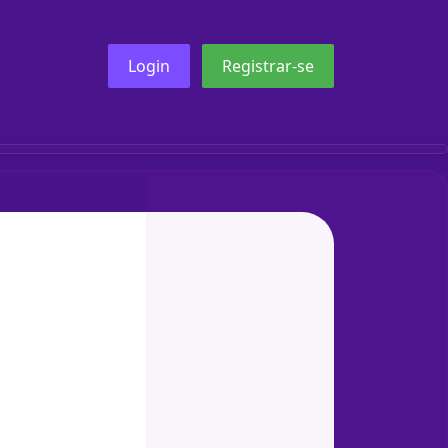
Login
Registrar-se