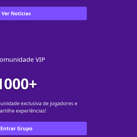
Ver Notícias
Comunidade VIP
1000+
unidade exclusiva de jogadores e
rtilhe experiências!
Entrar Grupo