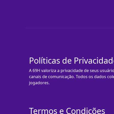
Políticas de Privacida
A 69H valoriza a privacidade de seus usuár
canais de comunicação. Todos os dados cole
jogadores.
Termos e Condições