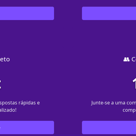
reto
👥 
t
espostas rápidas e
Junte-se a uma com
lizado!
compa
e