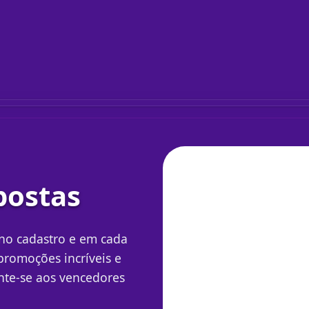
postas
no cadastro e em cada
promoções incríveis e
unte-se aos vencedores