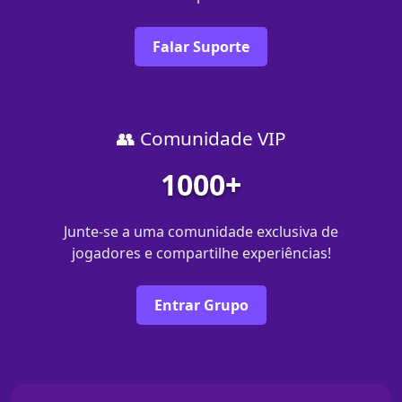
Falar Suporte
👥 Comunidade VIP
1000+
Junte-se a uma comunidade exclusiva de
jogadores e compartilhe experiências!
Entrar Grupo