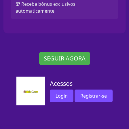
🎁 Receba bônus exclusivos
automaticamente
SEGUIR AGORA
Acessos
Login
Registrar-se