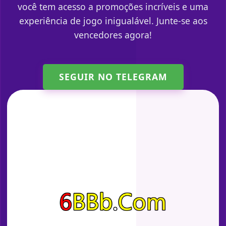
você tem acesso a promoções incríveis e uma
experiência de jogo inigualável. Junte-se aos
vencedores agora!
SEGUIR NO TELEGRAM