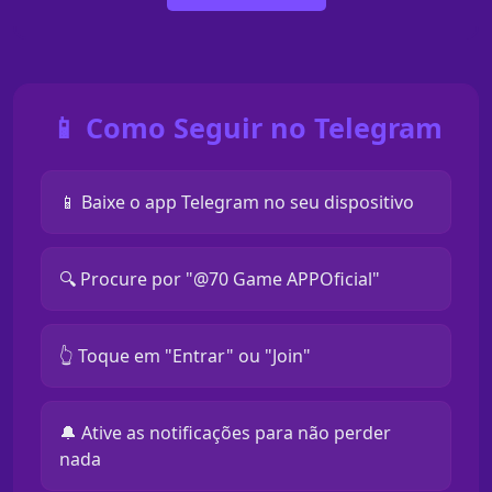
📱 Como Seguir no Telegram
📱 Baixe o app Telegram no seu dispositivo
🔍 Procure por "@70 Game APPOficial"
👆 Toque em "Entrar" ou "Join"
🔔 Ative as notificações para não perder
nada