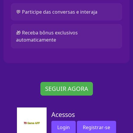
💬 Participe das conversas e interaja
🎁 Receba bônus exclusivos
automaticamente
SEGUIR AGORA
Acessos
Login
Registrar-se