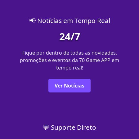
📢 Notícias em Tempo Real
24/7
Fique por dentro de todas as novidades,
promoções e eventos da 70 Game APP em
tempo real!
Ver Notícias
💬 Suporte Direto