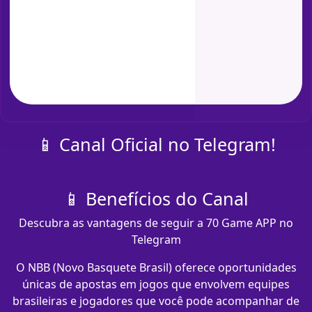
📱 Canal Oficial no Telegram!
📱 Benefícios do Canal
Descubra as vantagens de seguir a 70 Game APP no
Telegram
O NBB (Novo Basquete Brasil) oferece oportunidades
únicas de apostas em jogos que envolvem equipes
brasileiras e jogadores que você pode acompanhar de