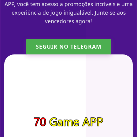
APP, você tem acesso a promoções incríveis e uma
experiência de jogo inigualável. Junte-se aos
vencedores agora!
SEGUIR NO TELEGRAM