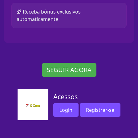
🎁 Receba bônus exclusivos
automaticamente
SEGUIR AGORA
Acessos
Login
Registrar-se