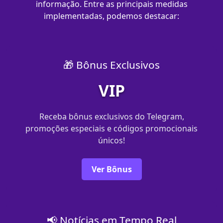
informação. Entre as principais medidas
implementadas, podemos destacar:
🎁 Bônus Exclusivos
VIP
Receba bônus exclusivos do Telegram,
promoções especiais e códigos promocionais
únicos!
Ver Bônus
📢 Notícias em Tempo Real