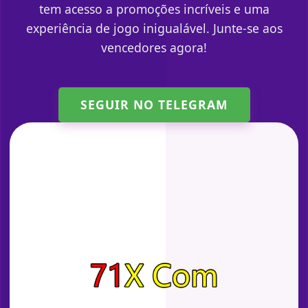
tem acesso a promoções incríveis e uma
experiência de jogo inigualável. Junte-se aos
vencedores agora!
SEGUIR NO TELEGRAM