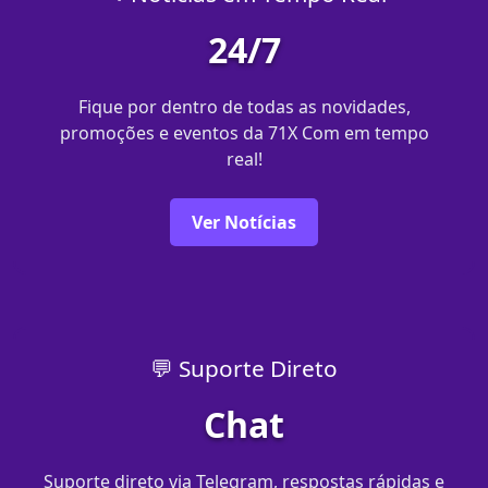
24/7
Fique por dentro de todas as novidades,
promoções e eventos da 71X Com em tempo
real!
Ver Notícias
💬 Suporte Direto
Chat
Suporte direto via Telegram, respostas rápidas e