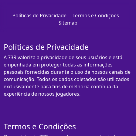
Políticas de Privacidade
Termos e Condições
Sitemap
Políticas de Privacidade
A 73R valoriza a privacidade de seus usuários e está
empenhada em proteger todas as informações
pessoais fornecidas durante o uso de nossos canais de
comunicação. Todos os dados coletados são utilizados
exclusivamente para fins de melhoria contínua da
experiência de nossos jogadores.
Termos e Condições