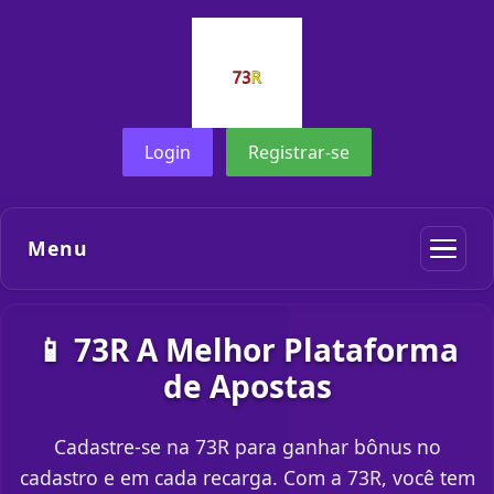
Login
Registrar-se
Menu
📱 73R A Melhor Plataforma
de Apostas
Cadastre-se na 73R para ganhar bônus no
cadastro e em cada recarga. Com a 73R, você tem