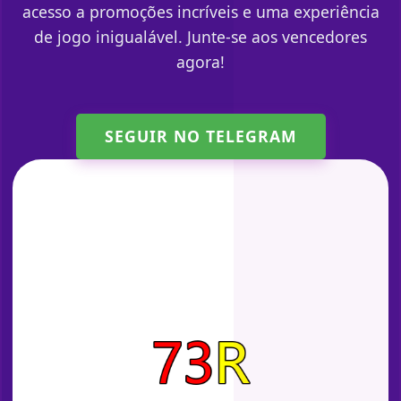
acesso a promoções incríveis e uma experiência
de jogo inigualável. Junte-se aos vencedores
agora!
SEGUIR NO TELEGRAM