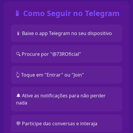
📱 Como Seguir no Telegram
📱 Baixe o app Telegram no seu dispositivo
🔍 Procure por "@73ROficial"
👆 Toque em "Entrar" ou "Join"
🔔 Ative as notificações para não perder
nada
💬 Participe das conversas e interaja