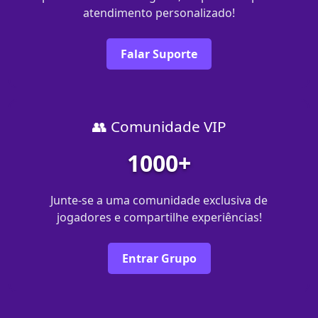
atendimento personalizado!
Falar Suporte
👥 Comunidade VIP
1000+
Junte-se a uma comunidade exclusiva de
jogadores e compartilhe experiências!
Entrar Grupo