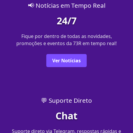
📢 Notícias em Tempo Real
24/7
Fique por dentro de todas as novidades,
promoções e eventos da 73R em tempo real!
Ver Notícias
💬 Suporte Direto
Chat
Suporte direto via Telegram, respostas rápidas e