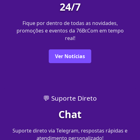
24/7
Fique por dentro de todas as novidades,
promoções e eventos da 76Br.Com em tempo
real!
Ver Notícias
💬 Suporte Direto
Chat
Suporte direto via Telegram, respostas rápidas e
atendimento personalizado!