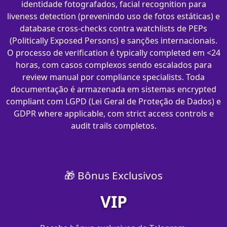
identidade fotografados, facial recognition para
liveness detection (prevenindo uso de fotos estáticas) e
database cross-checks contra watchlists de PEPs
(Politically Exposed Persons) e sanções internacionais.
O processo de verification é typically completed em <24
horas, com casos complexos sendo escalados para
review manual por compliance specialists. Toda
documentação é armazenada em sistemas encrypted
compliant com LGPD (Lei Geral de Proteção de Dados) e
GDPR where applicable, com strict access controls e
audit trails completos.
🎁 Bônus Exclusivos
VIP