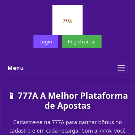
Login
Registrar-se
Menu
📱 777A A Melhor Plataforma
de Apostas
Cadastre-se na 777A para ganhar bônus no
cadastro e em cada recarga. Com a 777A, você