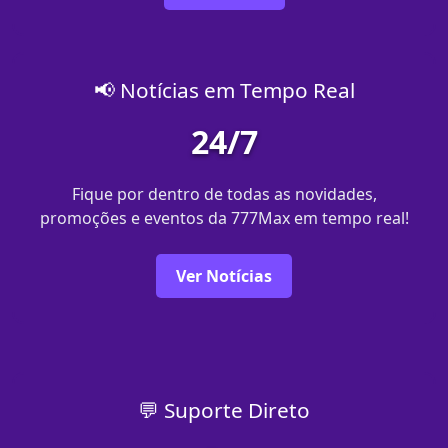
📢 Notícias em Tempo Real
24/7
Fique por dentro de todas as novidades,
promoções e eventos da 777Max em tempo real!
Ver Notícias
💬 Suporte Direto