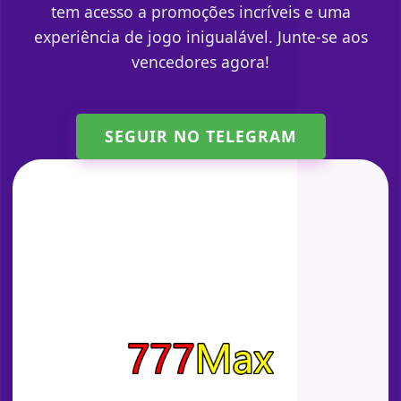
tem acesso a promoções incríveis e uma
experiência de jogo inigualável. Junte-se aos
vencedores agora!
SEGUIR NO TELEGRAM