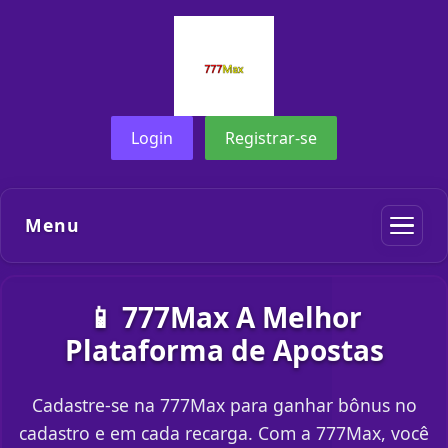
Login
Registrar-se
Menu
📱 777Max A Melhor
Plataforma de Apostas
Cadastre-se na 777Max para ganhar bônus no
cadastro e em cada recarga. Com a 777Max, você