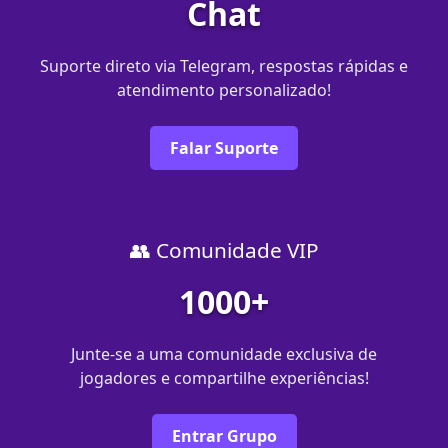
Chat
Suporte direto via Telegram, respostas rápidas e
atendimento personalizado!
Falar Suporte
👥 Comunidade VIP
1000+
Junte-se a uma comunidade exclusiva de
jogadores e compartilhe experiências!
Entrar Grupo