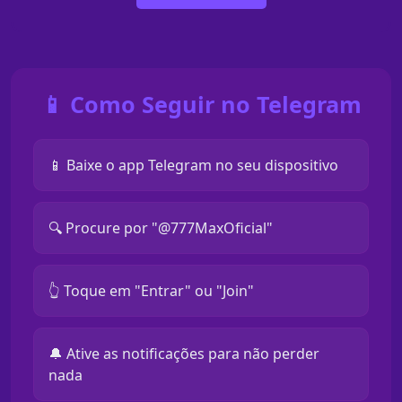
📱 Como Seguir no Telegram
📱 Baixe o app Telegram no seu dispositivo
🔍 Procure por "@777MaxOficial"
👆 Toque em "Entrar" ou "Join"
🔔 Ative as notificações para não perder
nada