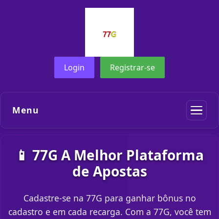
Login
Registrar-se
Menu
📱 77G A Melhor Plataforma
de Apostas
Cadastre-se na 77G para ganhar bônus no
cadastro e em cada recarga. Com a 77G, você tem