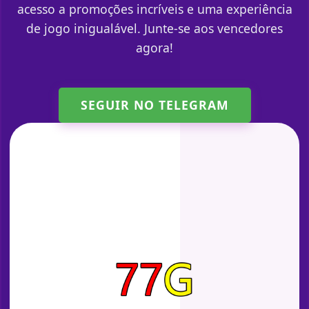
acesso a promoções incríveis e uma experiência
de jogo inigualável. Junte-se aos vencedores
agora!
SEGUIR NO TELEGRAM