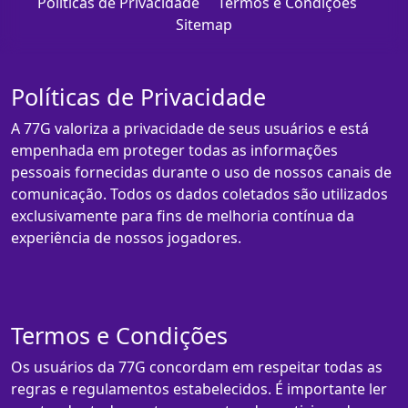
Políticas de Privacidade
Termos e Condições
Sitemap
Políticas de Privacidade
A 77G valoriza a privacidade de seus usuários e está
empenhada em proteger todas as informações
pessoais fornecidas durante o uso de nossos canais de
comunicação. Todos os dados coletados são utilizados
exclusivamente para fins de melhoria contínua da
experiência de nossos jogadores.
Termos e Condições
Os usuários da 77G concordam em respeitar todas as
regras e regulamentos estabelecidos. É importante ler