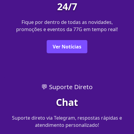
24/7
Fique por dentro de todas as novidades,
promoções e eventos da 77G em tempo real!
Ver Notícias
💬 Suporte Direto
Chat
Suporte direto via Telegram, respostas rápidas e
atendimento personalizado!