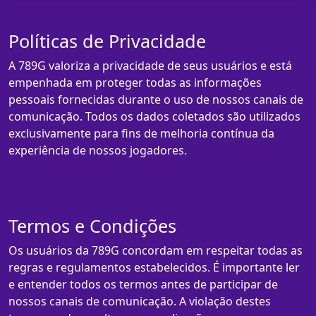
Políticas de Privacidade
A 789G valoriza a privacidade de seus usuários e está
empenhada em proteger todas as informações
pessoais fornecidas durante o uso de nossos canais de
comunicação. Todos os dados coletados são utilizados
exclusivamente para fins de melhoria contínua da
experiência de nossos jogadores.
Termos e Condições
Os usuários da 789G concordam em respeitar todas as
regras e regulamentos estabelecidos. É importante ler
e entender todos os termos antes de participar de
nossos canais de comunicação. A violação destes