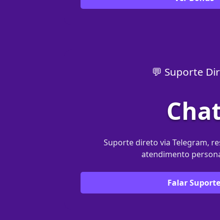
💬 Suporte Di
Cha
Suporte direto via Telegram, r
atendimento persona
Falar Suport