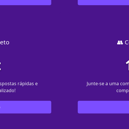
reto
👥 
t
espostas rápidas e
Junte-se a uma com
lizado!
compa
e