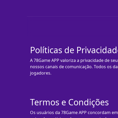
Políticas de Privacida
A 78Game APP valoriza a privacidade de se
nossos canais de comunicação. Todos os dad
jogadores.
Termos e Condições
Os usuários da 78Game APP concordam em re