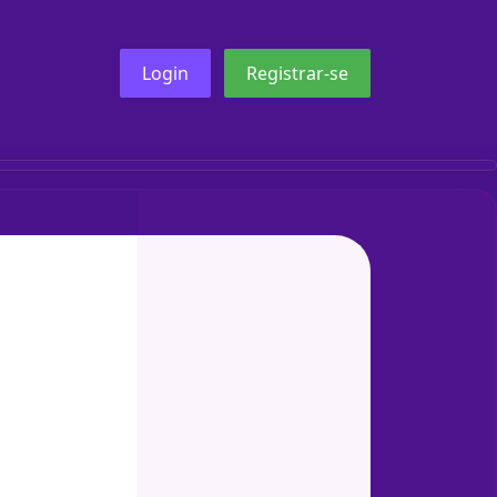
Login
Registrar-se