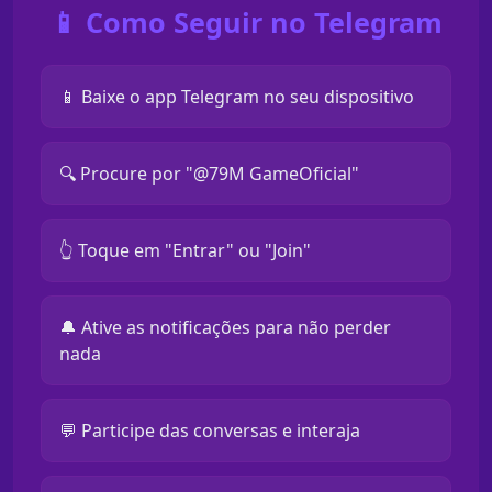
📱 Como Seguir no Telegram
📱 Baixe o app Telegram no seu dispositivo
🔍 Procure por "@79M GameOficial"
👆 Toque em "Entrar" ou "Join"
🔔 Ative as notificações para não perder
nada
💬 Participe das conversas e interaja