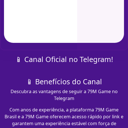
📱 Canal Oficial no Telegram!
📱 Benefícios do Canal
Descubra as vantagens de seguir a 79M Game no
Telegram
Com anos de experiência, a plataforma 79M Game
Brasil e a 79M Game oferecem acesso rápido por link e
garantem uma experiência estável com força de