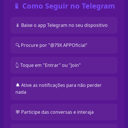
📱 Como Seguir no Telegram
📱 Baixe o app Telegram no seu dispositivo
🔍 Procure por "@79X APPOficial"
👆 Toque em "Entrar" ou "Join"
🔔 Ative as notificações para não perder
nada
💬 Participe das conversas e interaja