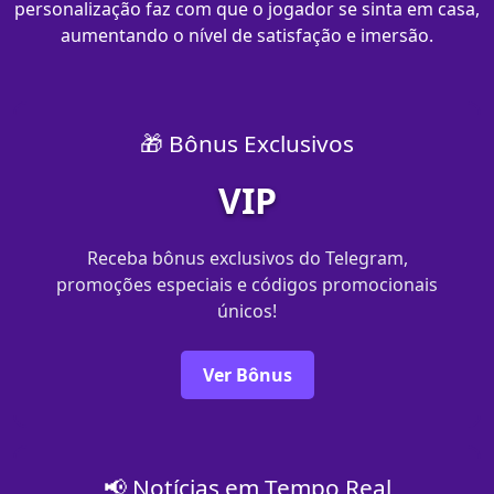
personalização faz com que o jogador se sinta em casa,
aumentando o nível de satisfação e imersão.
🎁 Bônus Exclusivos
VIP
Receba bônus exclusivos do Telegram,
promoções especiais e códigos promocionais
únicos!
Ver Bônus
📢 Notícias em Tempo Real