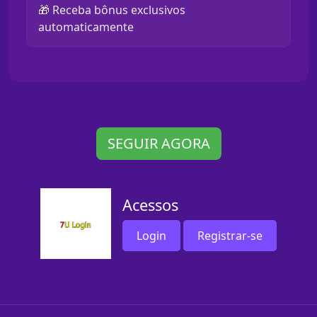
🎁 Receba bônus exclusivos
automaticamente
SEGUIR AGORA
Acessos
Login
Registrar-se