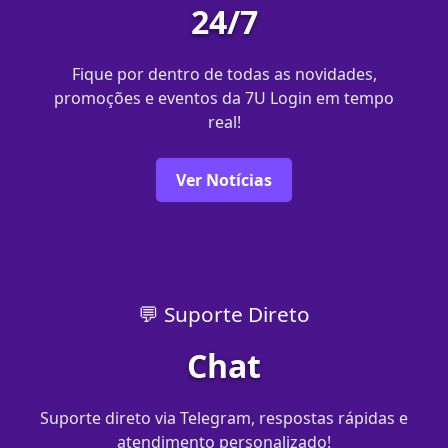
24/7
Fique por dentro de todas as novidades,
promoções e eventos da 7U Login em tempo
real!
Ver Notícias
💬 Suporte Direto
Chat
Suporte direto via Telegram, respostas rápidas e
atendimento personalizado!