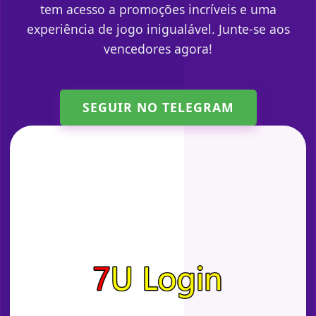
tem acesso a promoções incríveis e uma
experiência de jogo inigualável. Junte-se aos
vencedores agora!
SEGUIR NO TELEGRAM