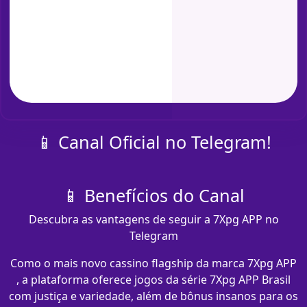
📱 Canal Oficial no Telegram!
📱 Benefícios do Canal
Descubra as vantagens de seguir a 7Xpg APP no
Telegram
Como o mais novo cassino flagship da marca 7Xpg APP
, a plataforma oferece jogos da série 7Xpg APP Brasil
com justiça e variedade, além de bônus insanos para os