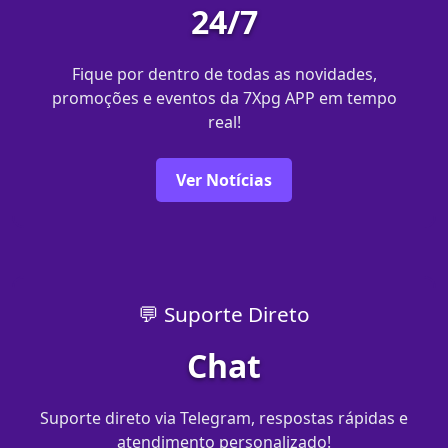
24/7
Fique por dentro de todas as novidades,
promoções e eventos da 7Xpg APP em tempo
real!
Ver Notícias
💬 Suporte Direto
Chat
Suporte direto via Telegram, respostas rápidas e
atendimento personalizado!