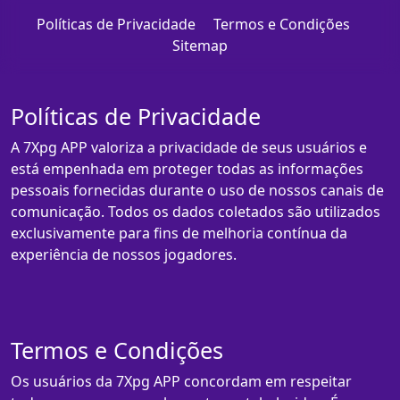
Políticas de Privacidade
Termos e Condições
Sitemap
Políticas de Privacidade
A 7Xpg APP valoriza a privacidade de seus usuários e
está empenhada em proteger todas as informações
pessoais fornecidas durante o uso de nossos canais de
comunicação. Todos os dados coletados são utilizados
exclusivamente para fins de melhoria contínua da
experiência de nossos jogadores.
Termos e Condições
Os usuários da 7Xpg APP concordam em respeitar